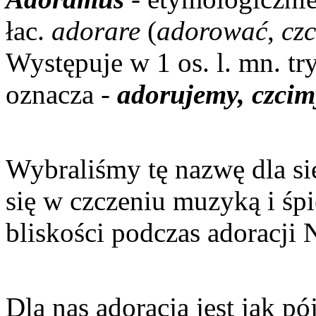
łac.
adorare
(
adorować
,
czc
Występuje w 1 os. l. mn. tr
oznacza -
adorujemy, czcim
Wybraliśmy tę nazwę dla si
się w czczeniu muzyką i śp
bliskości podczas adoracji
Dla nas adoracja jest jak p