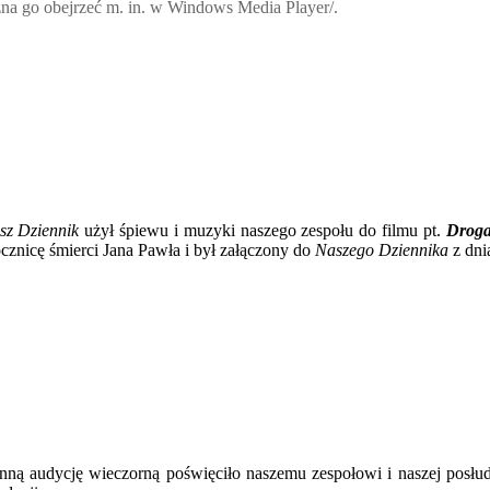
ożna go obejrzeć m. in. w Windows Media Player/.
sz Dziennik
użył śpiewu i muzyki naszego zespołu do filmu pt.
Droga
ocznicę śmierci Jana Pawła i był załączony do
Naszego Dziennika
z dni
zinną audycję wieczorną poświęciło naszemu zespołowi i naszej pos