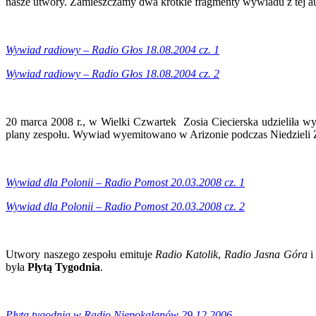
nasze utwory. Zamieszczamy dwa krótkie fragmenty wywiadu z tej au
Wywiad radiowy – Radio Głos 18.08.2004 cz. 1
Wywiad radiowy – Radio Głos 18.08.2004 cz. 2
20 marca 2008 r., w Wielki Czwartek Zosia Ciecierska udzieliła 
plany zespołu. Wywiad wyemitowano w Arizonie podczas Niedzieli 
Wywiad dla Polonii – Radio Pomost 20.03.2008 cz. 1
Wywiad dla Polonii – Radio Pomost 20.03.2008 cz. 2
Utwory naszego zespołu emituje
Radio Katolik
,
Radio Jasna Góra
była
Płytą Tygodnia
.
Płyta tygodnia w Radio Niepokalanów 29.12.2006