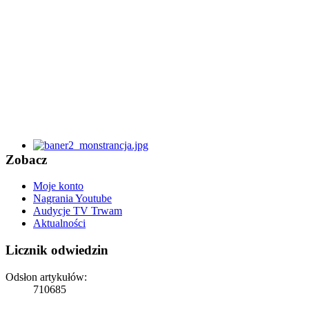
Zobacz
Moje konto
Nagrania Youtube
Audycje TV Trwam
Aktualności
Licznik odwiedzin
Odsłon artykułów:
710685