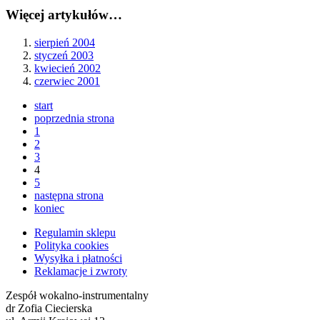
Więcej artykułów…
sierpień 2004
styczeń 2003
kwiecień 2002
czerwiec 2001
start
poprzednia strona
1
2
3
4
5
następna strona
koniec
Regulamin sklepu
Polityka cookies
Wysyłka i płatności
Reklamacje i zwroty
Zespół wokalno-instrumentalny
dr Zofia Ciecierska