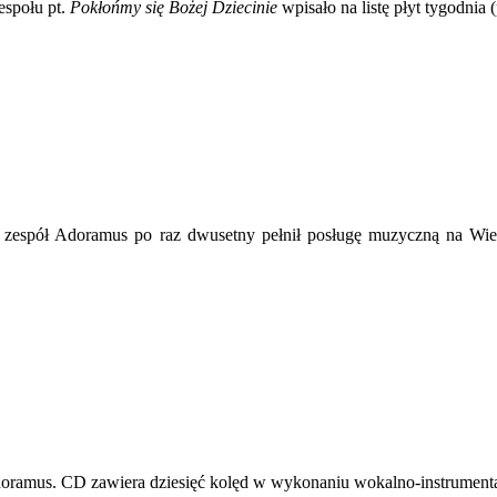
espołu pt.
Pokłońmy się Bożej Dziecinie
wpisało na listę płyt tygodnia 
a zespół Adoramus po raz dwusetny pełnił posługę muzyczną na Wi
doramus. CD zawiera dziesięć kolęd w wykonaniu wokalno-instrumenta