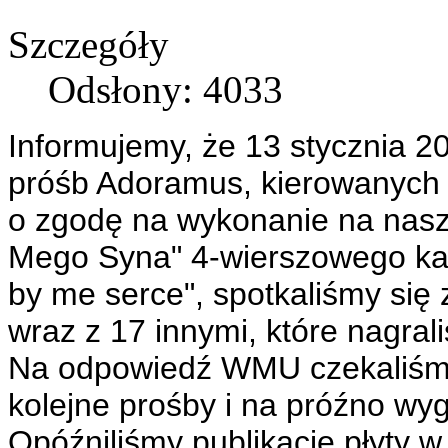
Szczegóły
Odsłony: 4033
Informujemy, że 13 stycznia 2
próśb Adoramus, kierowanych 
o zgodę na wykonanie na nasze
Mego Syna" 4-wierszowego kan
by me serce", spotkaliśmy się 
wraz z 17 innymi, które nagrali
Na odpowiedź WMU czekaliśmy..
kolejne prośby i na próźno wy
Opóźniliśmy publikację płyty 