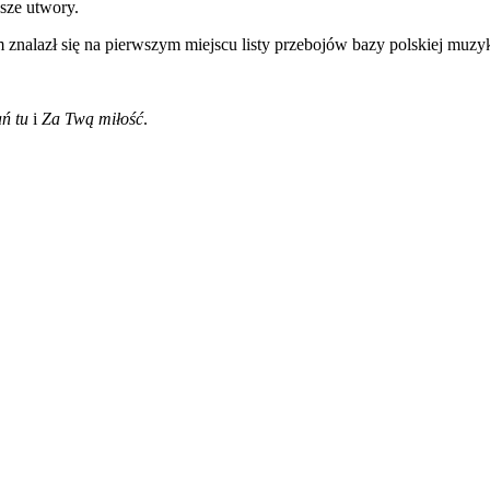
sze utwory.
m znalazł się na pierwszym miejscu listy przebojów bazy polskiej muzyk
ń tu
i
Za Twą miłość
.