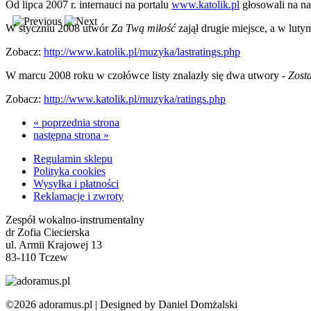
Od lipca 2007 r. internauci na portalu
www.katolik.pl
głosowali na na
W styczniu 2008 utwór
Za Twą miłość
zajął drugie miejsce, a w luty
Zobacz:
http://www.katolik.pl/muzyka/lastratings.php
W marcu 2008 roku w czołówce listy znalazły się dwa utwory -
Zosta
Zobacz:
http://www.katolik.pl/muzyka/ratings.php
« poprzednia strona
następna strona »
Regulamin sklepu
Polityka cookies
Wysyłka i płatności
Reklamacje i zwroty
Zespół wokalno-instrumentalny
dr Zofia Ciecierska
ul. Armii Krajowej 13
83-110 Tczew
©2026 adoramus.pl |
Designed by Daniel Domżalski